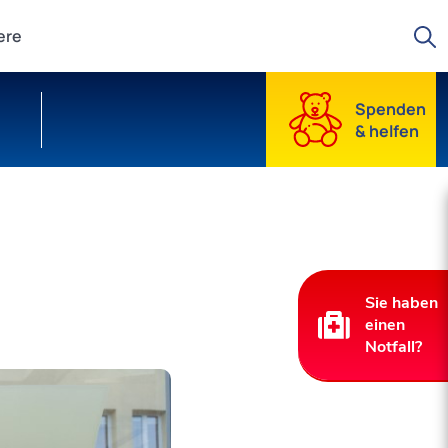
Suche starten
ere
Spenden
& helfen
Sie haben
einen
Notfall?