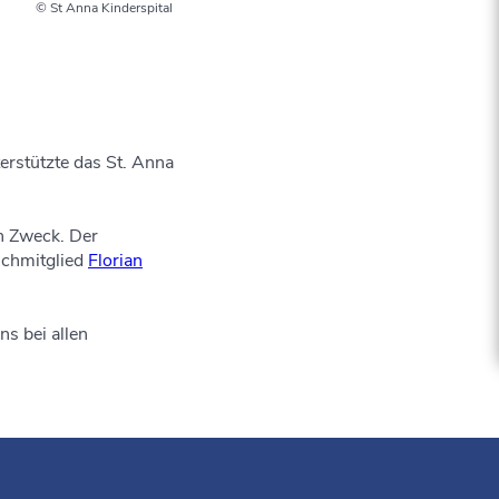
© St Anna Kinderspital
rstützte das St. Anna
n Zweck. Der
schmitglied
Florian
s bei allen