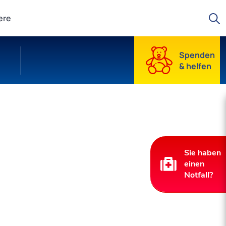
Suche starten
ere
Spenden
& helfen
Sie haben
einen
Notfall?