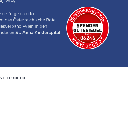
UATWW
n erfolgen an den
r, das Österreichische Rote
desverband Wien in den
ndenen
St. Anna Kinderspital
NSTELLUNGEN