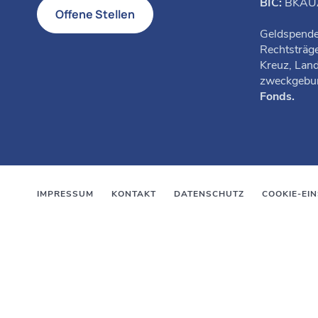
BIC:
BKA
Offene Stellen
Geldspende
Rechtsträge
Kreuz, Lan
zweckgebu
Fonds.
IMPRESSUM
KONTAKT
DATENSCHUTZ
COOKIE-EI