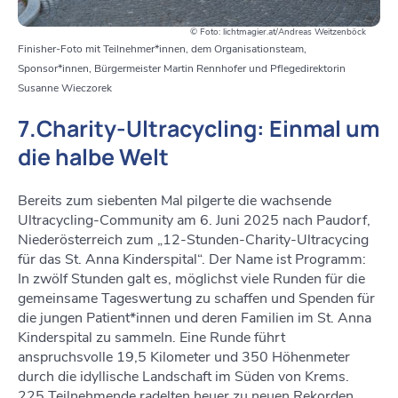
© Foto: lichtmagier.at/Andreas Weitzenböck
Finisher-Foto mit Teilnehmer*innen, dem Organisationsteam,
Sponsor*innen, Bürgermeister Martin Rennhofer und Pflegedirektorin
Susanne Wieczorek
7.Charity-Ultracycling: Einmal um
die halbe Welt
Bereits zum siebenten Mal pilgerte die wachsende
Ultracycling-Community am 6. Juni 2025 nach Paudorf,
Niederösterreich zum „12-Stunden-Charity-Ultracycing
für das St. Anna Kinderspital“. Der Name ist Programm:
In zwölf Stunden galt es, möglichst viele Runden für die
gemeinsame Tageswertung zu schaffen und Spenden für
die jungen Patient*innen und deren Familien im St. Anna
Kinderspital zu sammeln. Eine Runde führt
anspruchsvolle 19,5 Kilometer und 350 Höhenmeter
durch die idyllische Landschaft im Süden von Krems.
225 Teilnehmende radelten heuer zu neuen Rekorden.