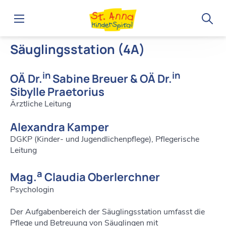
Home
Abteilungen
Interne Abteilung
Interne Stationen
Säuglingsstation (4A)
in
in
OÄ Dr.
Sabine Breuer & OÄ Dr.
Sibylle Praetorius
Ärztliche Leitung
Alexandra Kamper
DGKP (Kinder- und Jugendlichenpflege), Pflegerische
Leitung
a
Mag.
Claudia Oberlerchner
Psychologin
Der Aufgabenbereich der Säuglingsstation umfasst die
Pflege und Betreuung von Säuglingen mit