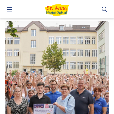
Home
„Move and Help“: BG/BRG Biondekgasse erläuft 7.400 E