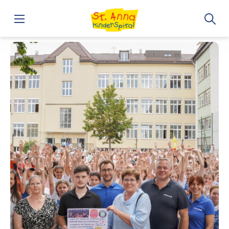
Home
„Move and Help“: BG/BRG Biondekgasse erläuft 7.400 E