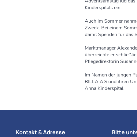
Adventsamstag lud das 
Kinderspitals ein.
Auch im Sommer nahmen s
Zweck. Bei einem Somme
damit Spenden für das S
Marktmanager Alexander 
überreichte er schließ
Pflegedirektorin Susan
Im Namen der jungen Pat
BILLA AG und ihren Unt
Anna Kinderspital.
Kontakt & Adresse
Bitte unt