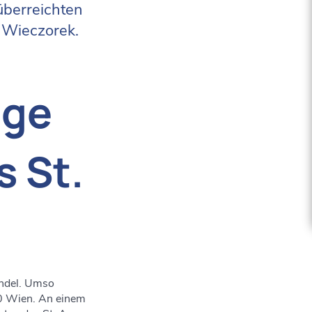
überreichten
 Wieczorek.
ige
s St.
andel. Umso
00 Wien. An einem