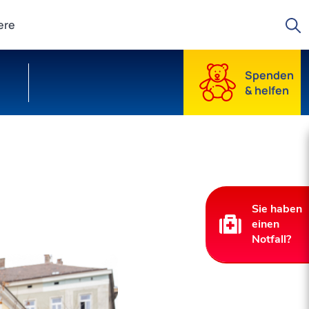
Suche starten
ere
Spenden
& helfen
Sie haben
einen
Notfall?