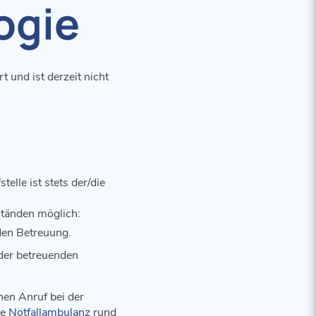
ogie
 und ist derzeit nicht
elle ist stets der/die
ständen möglich:
den Betreuung.
der betreuenden
nen Anruf bei der
re
Notfallambulanz
rund