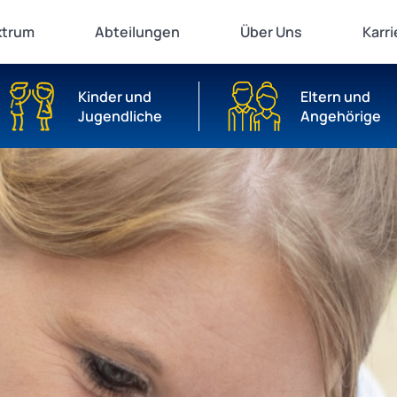
ktrum
Abteilungen
Über Uns
Karri
Kinder und
Eltern und
Jugendliche
Angehörige