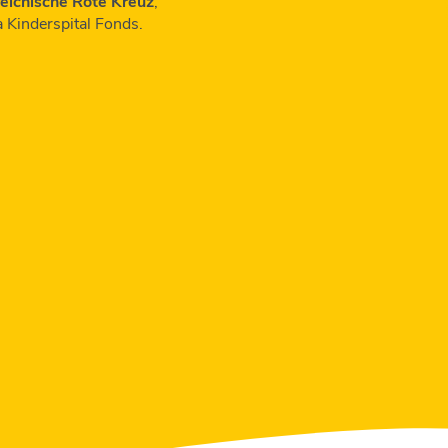
eichische Rote Kreuz
,
Kinderspital Fonds.