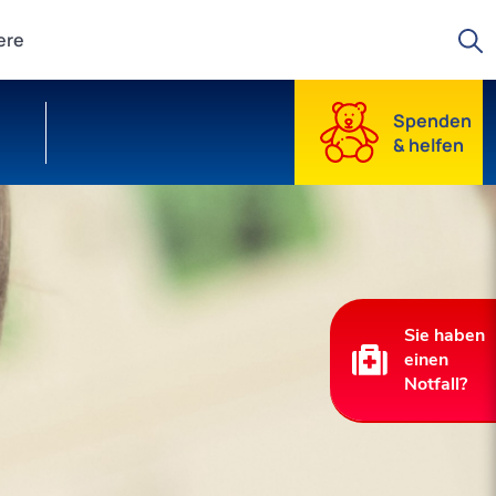
Suche starten
ere
Spenden
& helfen
Sie haben
einen
Notfall?